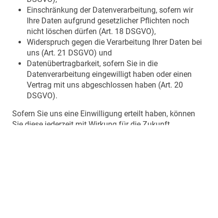
Einschränkung der Datenverarbeitung, sofern wir
Ihre Daten aufgrund gesetzlicher Pflichten noch
nicht löschen dürfen (Art. 18 DSGVO),
Widerspruch gegen die Verarbeitung Ihrer Daten bei
uns (Art. 21 DSGVO) und
Datenübertragbarkeit, sofern Sie in die
Datenverarbeitung eingewilligt haben oder einen
Vertrag mit uns abgeschlossen haben (Art. 20
DSGVO).
Sofern Sie uns eine Einwilligung erteilt haben, können
Sie diese jederzeit mit Wirkung für die Zukunft
widerrufen.
Sie können sich jederzeit mit einer Beschwerde an eine
Aufsichtsbehörde wenden, z. B. an die zuständige
Aufsichtsbehörde des Bundeslands Ihres Wohnsitzes
oder an die für uns als verantwortliche Stelle zuständige
Behörde.
Eine Liste der Aufsichtsbehörden (für den