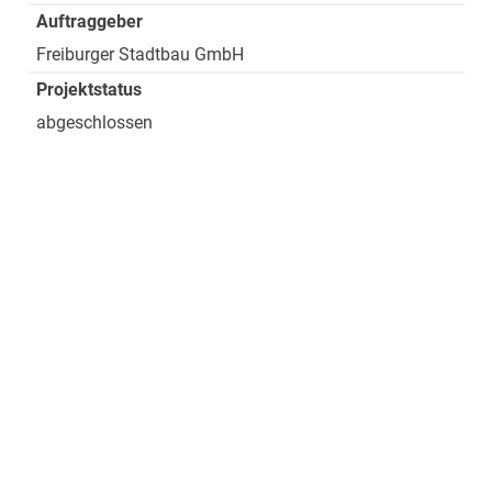
Auftraggeber
Freiburger Stadtbau GmbH
Projektstatus
abgeschlossen
Projektbeschreibung
Inhalb von 3 Wochen wurden im März 2024 die 55
Holzmodule (4 Häuser) für das Wohnungsbauprojekt
Bergäcker der Freiburger Stadtbau gesetzt. Mittlerweile
sind nach der Endausbauphase die insgesamt 33
Wohnungen und die gemeinschaftlich genutzten Räume
bezogen.