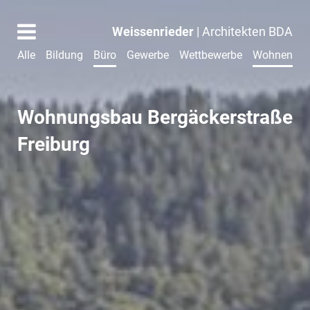
Weissenrieder
| Architekten BDA
Alle
Bildung
Büro
Gewerbe
Wettbewerbe
Wohnen
Wohnungsbau Bergäckerstraße
Freiburg