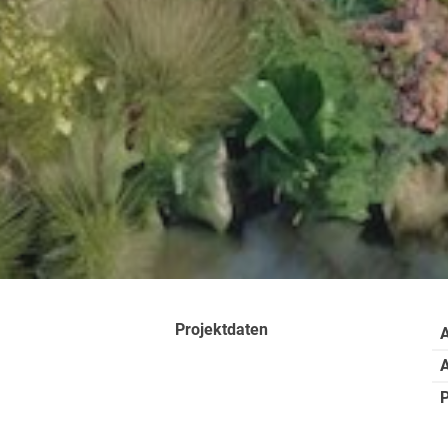
Projektdaten
P